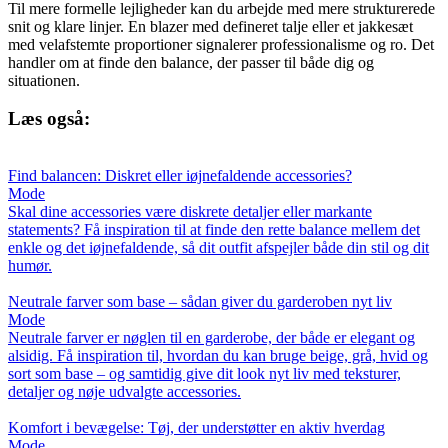
Til mere formelle lejligheder kan du arbejde med mere strukturerede
snit og klare linjer. En blazer med defineret talje eller et jakkesæt
med velafstemte proportioner signalerer professionalisme og ro. Det
handler om at finde den balance, der passer til både dig og
situationen.
Læs også:
Find balancen: Diskret eller iøjnefaldende accessories?
Mode
Skal dine accessories være diskrete detaljer eller markante
statements? Få inspiration til at finde den rette balance mellem det
enkle og det iøjnefaldende, så dit outfit afspejler både din stil og dit
humør.
Neutrale farver som base – sådan giver du garderoben nyt liv
Mode
Neutrale farver er nøglen til en garderobe, der både er elegant og
alsidig. Få inspiration til, hvordan du kan bruge beige, grå, hvid og
sort som base – og samtidig give dit look nyt liv med teksturer,
detaljer og nøje udvalgte accessories.
Komfort i bevægelse: Tøj, der understøtter en aktiv hverdag
Mode