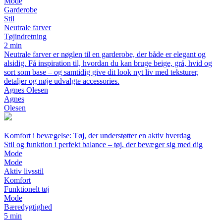
Mode
Garderobe
Stil
Neutrale farver
Tøjindretning
2 min
Neutrale farver er nøglen til en garderobe, der både er elegant og
alsidig. Få inspiration til, hvordan du kan bruge beige, grå, hvid og
sort som base – og samtidig give dit look nyt liv med teksturer,
detaljer og nøje udvalgte accessories.
Agnes Olesen
Agnes
Olesen
Komfort i bevægelse: Tøj, der understøtter en aktiv hverdag
Stil og funktion i perfekt balance – tøj, der bevæger sig med dig
Mode
Mode
Aktiv livsstil
Komfort
Funktionelt tøj
Mode
Bæredygtighed
5 min