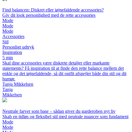
Find balancen: Diskret eller iøjnefaldende accessories?
Giv dit look personlighed med de rette accessories
Mode
Mode
Mode
Accessories
Stil
Personligt udtryk
Inspiration
5 min
Skal dine accessories være diskrete detaljer eller markante
statements? Få inspiration til at finde den rette balance mellem det
enkle og det iøjnefaldende, så dit outfit afspejler både din stil og dit
humør.
Tanja Mikkelsen
Tanja
Mikkelsen
Neutrale farver som base – sådan giver du garderoben nyt liv
Skab en tidløs og fleksibel stil med neutrale nuancer som fundament
Mode
Mode