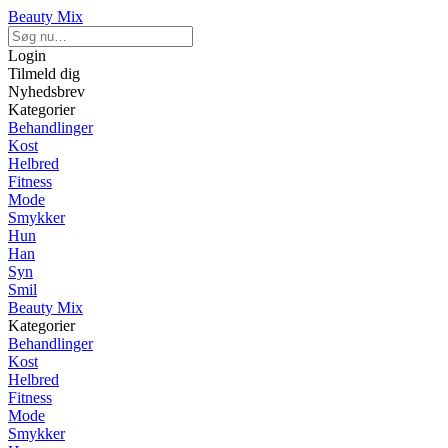
Beauty Mix
Login
Tilmeld dig
Nyhedsbrev
Kategorier
Behandlinger
Kost
Helbred
Fitness
Mode
Smykker
Hun
Han
Syn
Smil
Beauty Mix
Kategorier
Behandlinger
Kost
Helbred
Fitness
Mode
Smykker