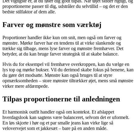
Det vigtigste er, at du føler dig godt tilpas. Når tøjet sidder rigtigt, og
proportionerne passer til dig, udstråler du selvtillid – og det er den
bedste stilfaktor af dem alle.
Farver og mønstre som værktøj
Proportioner handler ikke kun om snit, men også om farver og
mønstre. Mørke farver har en tendens til at virke slankende og
trække sig tilbage, mens lyse farver og mønstre fremhæver. Det
betyder, at du kan bruge farver strategisk til at skabe balance.
Hvis du for eksempel vil fremhæve overkroppen, kan du vælge en
lys top og mørke bukser. Vil du derimod skabe fokus på benene, kan
du gøre det modsatte. Mønstre kan også bruges til at styre
opmærksomheden – store mønstre tiltrækker øjet, mens små mønstre
virker mere afdæmpede.
Tilpas proportionerne til anledningen
Et harmonisk outfit handler også om kontekst. Et afslappet
hverdagslook kan sagtens være balanceret, selvom det er uformelt.
En løs skjorte i hør og et par smalle jeans kan virke lige så
velovervejet som et jakkesæt – bare på en anden måde.