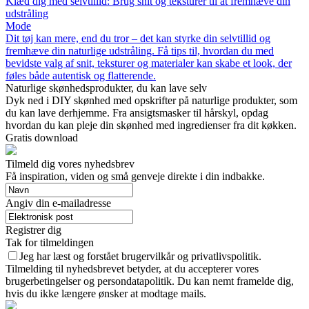
Klæd dig med selvtillid: Brug snit og teksturer til at fremhæve din
udstråling
Mode
Dit tøj kan mere, end du tror – det kan styrke din selvtillid og
fremhæve din naturlige udstråling. Få tips til, hvordan du med
bevidste valg af snit, teksturer og materialer kan skabe et look, der
føles både autentisk og flatterende.
Naturlige skønhedsprodukter, du kan lave selv
Dyk ned i DIY skønhed med opskrifter på naturlige produkter, som
du kan lave derhjemme. Fra ansigtsmasker til hårskyl, opdag
hvordan du kan pleje din skønhed med ingredienser fra dit køkken.
Gratis download
Tilmeld dig vores nyhedsbrev
Få inspiration, viden og små genveje direkte i din indbakke.
Angiv din e-mailadresse
Registrer dig
Tak for tilmeldingen
Jeg har læst og forstået brugervilkår og privatlivspolitik.
Tilmelding til nyhedsbrevet betyder, at du accepterer vores
brugerbetingelser og persondatapolitik. Du kan nemt framelde dig,
hvis du ikke længere ønsker at modtage mails.