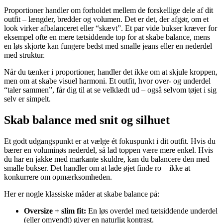
Proportioner handler om forholdet mellem de forskellige dele af dit
outfit – længder, bredder og volumen. Det er det, der afgør, om et
look virker afbalanceret eller “skævt”. Et par vide bukser kræver for
eksempel ofte en mere tætsiddende top for at skabe balance, mens
en løs skjorte kan fungere bedst med smalle jeans eller en nederdel
med struktur.
Når du tænker i proportioner, handler det ikke om at skjule kroppen,
men om at skabe visuel harmoni. Et outfit, hvor over- og underdel
“taler sammen”, får dig til at se velklædt ud – også selvom tøjet i sig
selv er simpelt.
Skab balance med snit og silhuet
Et godt udgangspunkt er at vælge ét fokuspunkt i dit outfit. Hvis du
bærer en voluminøs nederdel, så lad toppen være mere enkel. Hvis
du har en jakke med markante skuldre, kan du balancere den med
smalle bukser. Det handler om at lade øjet finde ro – ikke at
konkurrere om opmærksomheden.
Her er nogle klassiske måder at skabe balance på:
Oversize + slim fit:
En løs overdel med tætsiddende underdel
(eller omvendt) giver en naturlig kontrast.