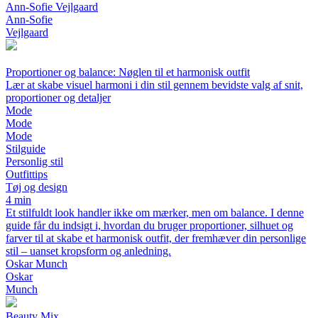
Ann-Sofie Vejlgaard
Ann-Sofie
Vejlgaard
Proportioner og balance: Nøglen til et harmonisk outfit
Lær at skabe visuel harmoni i din stil gennem bevidste valg af snit,
proportioner og detaljer
Mode
Mode
Mode
Stilguide
Personlig stil
Outfittips
Tøj og design
4 min
Et stilfuldt look handler ikke om mærker, men om balance. I denne
guide får du indsigt i, hvordan du bruger proportioner, silhuet og
farver til at skabe et harmonisk outfit, der fremhæver din personlige
stil – uanset kropsform og anledning.
Oskar Munch
Oskar
Munch
Beauty Mix