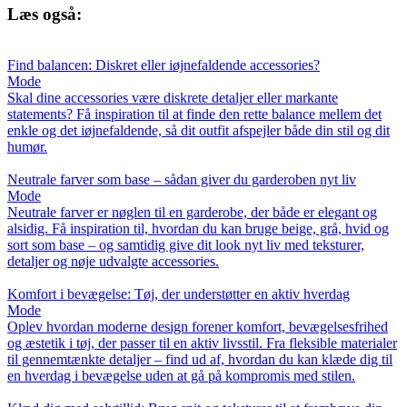
Læs også:
Find balancen: Diskret eller iøjnefaldende accessories?
Mode
Skal dine accessories være diskrete detaljer eller markante
statements? Få inspiration til at finde den rette balance mellem det
enkle og det iøjnefaldende, så dit outfit afspejler både din stil og dit
humør.
Neutrale farver som base – sådan giver du garderoben nyt liv
Mode
Neutrale farver er nøglen til en garderobe, der både er elegant og
alsidig. Få inspiration til, hvordan du kan bruge beige, grå, hvid og
sort som base – og samtidig give dit look nyt liv med teksturer,
detaljer og nøje udvalgte accessories.
Komfort i bevægelse: Tøj, der understøtter en aktiv hverdag
Mode
Oplev hvordan moderne design forener komfort, bevægelsesfrihed
og æstetik i tøj, der passer til en aktiv livsstil. Fra fleksible materialer
til gennemtænkte detaljer – find ud af, hvordan du kan klæde dig til
en hverdag i bevægelse uden at gå på kompromis med stilen.