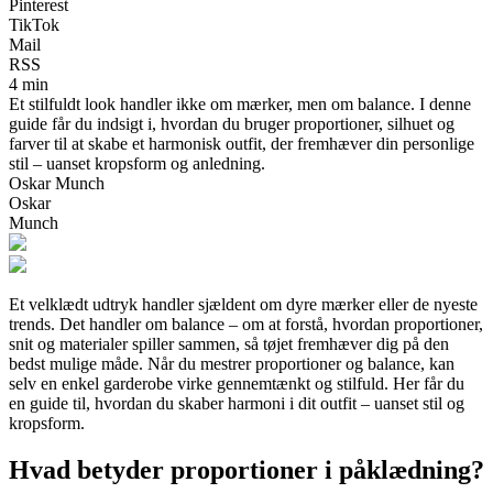
Pinterest
TikTok
Mail
RSS
4 min
Et stilfuldt look handler ikke om mærker, men om balance. I denne
guide får du indsigt i, hvordan du bruger proportioner, silhuet og
farver til at skabe et harmonisk outfit, der fremhæver din personlige
stil – uanset kropsform og anledning.
Oskar Munch
Oskar
Munch
Et velklædt udtryk handler sjældent om dyre mærker eller de nyeste
trends. Det handler om balance – om at forstå, hvordan proportioner,
snit og materialer spiller sammen, så tøjet fremhæver dig på den
bedst mulige måde. Når du mestrer proportioner og balance, kan
selv en enkel garderobe virke gennemtænkt og stilfuld. Her får du
en guide til, hvordan du skaber harmoni i dit outfit – uanset stil og
kropsform.
Hvad betyder proportioner i påklædning?