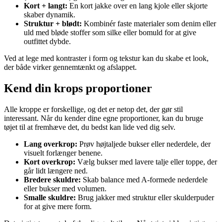
Kort + langt:
En kort jakke over en lang kjole eller skjorte
skaber dynamik.
Struktur + blødt:
Kombinér faste materialer som denim eller
uld med bløde stoffer som silke eller bomuld for at give
outfittet dybde.
Ved at lege med kontraster i form og tekstur kan du skabe et look,
der både virker gennemtænkt og afslappet.
Kend din krops proportioner
Alle kroppe er forskellige, og det er netop det, der gør stil
interessant. Når du kender dine egne proportioner, kan du bruge
tøjet til at fremhæve det, du bedst kan lide ved dig selv.
Lang overkrop:
Prøv højtaljede bukser eller nederdele, der
visuelt forlænger benene.
Kort overkrop:
Vælg bukser med lavere talje eller toppe, der
går lidt længere ned.
Bredere skuldre:
Skab balance med A-formede nederdele
eller bukser med volumen.
Smalle skuldre:
Brug jakker med struktur eller skulderpuder
for at give mere form.