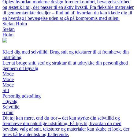
Oplev hvordan moderne design forener komfort, bevægelsesfrihed
og æstetik i tøj, der passer til en aktiv livsstil. Fra fleksible materialer
til gennemtænkte detaljer – find ud af, hvordan du kan klæde dig til
en hverdag i bevægelse uden at gå på kompromis med stilen.
Stefan Holm
Stefan
Holm
Klæd dig med selvtillid: Brug snit og teksturer til at fremhæve din
udstråling
Lær at bruge snit, stof og struktur til at udtrykke din personlighed
gennem dit tøjvalg
Mode
Mode
Mode
Stil
Personlig udstråling
Tøjvalg
Selvtillid
6 min
Dit tøj kan mere, end du tror – det kan styrke din selvtillid og
fremhæve din naturlige udstråling. Få tips til, hvordan du med
bevidste valg af snit, teksturer og materialer kan skabe et look, der
føles både autentisk og flatterende.