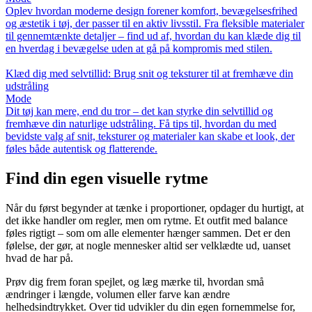
Oplev hvordan moderne design forener komfort, bevægelsesfrihed
og æstetik i tøj, der passer til en aktiv livsstil. Fra fleksible materialer
til gennemtænkte detaljer – find ud af, hvordan du kan klæde dig til
en hverdag i bevægelse uden at gå på kompromis med stilen.
Klæd dig med selvtillid: Brug snit og teksturer til at fremhæve din
udstråling
Mode
Dit tøj kan mere, end du tror – det kan styrke din selvtillid og
fremhæve din naturlige udstråling. Få tips til, hvordan du med
bevidste valg af snit, teksturer og materialer kan skabe et look, der
føles både autentisk og flatterende.
Find din egen visuelle rytme
Når du først begynder at tænke i proportioner, opdager du hurtigt, at
det ikke handler om regler, men om rytme. Et outfit med balance
føles rigtigt – som om alle elementer hænger sammen. Det er den
følelse, der gør, at nogle mennesker altid ser velklædte ud, uanset
hvad de har på.
Prøv dig frem foran spejlet, og læg mærke til, hvordan små
ændringer i længde, volumen eller farve kan ændre
helhedsindtrykket. Over tid udvikler du din egen fornemmelse for,