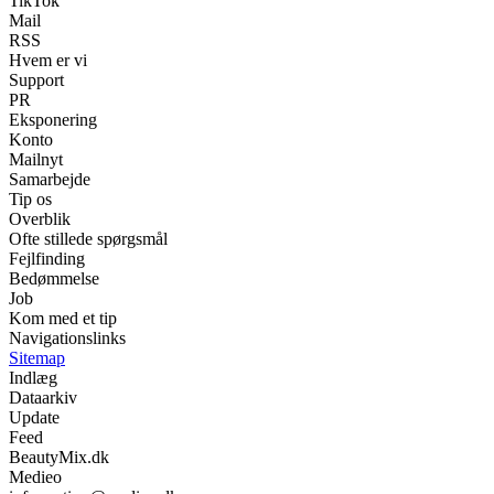
TikTok
Mail
RSS
Hvem er vi
Support
PR
Eksponering
Konto
Mailnyt
Samarbejde
Tip os
Overblik
Ofte stillede spørgsmål
Fejlfinding
Bedømmelse
Job
Kom med et tip
Navigationslinks
Sitemap
Indlæg
Dataarkiv
Update
Feed
BeautyMix.dk
Medieo