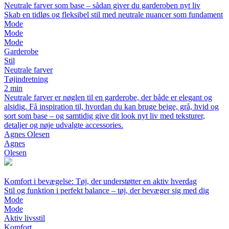
Neutrale farver som base – sådan giver du garderoben nyt liv
Skab en tidløs og fleksibel stil med neutrale nuancer som fundament
Mode
Mode
Mode
Garderobe
Stil
Neutrale farver
Tøjindretning
2 min
Neutrale farver er nøglen til en garderobe, der både er elegant og
alsidig. Få inspiration til, hvordan du kan bruge beige, grå, hvid og
sort som base – og samtidig give dit look nyt liv med teksturer,
detaljer og nøje udvalgte accessories.
Agnes Olesen
Agnes
Olesen
Komfort i bevægelse: Tøj, der understøtter en aktiv hverdag
Stil og funktion i perfekt balance – tøj, der bevæger sig med dig
Mode
Mode
Aktiv livsstil
Komfort