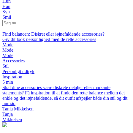
Hun
Han
Syn
Smil
Find balancen: Diskret eller iøjnefaldende accessories?
Giv dit look personlighed med de rette accessories
Mode
Mode
Mode
Accessories
Stil
Personligt udtryk
Inspiration
5 min
Skal dine accessories være diskrete detaljer eller markante
statements? Få inspiration til at finde den rette balance mellem det
enkle og det iøjnefaldende, så dit outfit afspejler både din stil og dit
humør.
Tanja Mikkelsen
Tanja
Mikkelsen