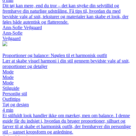
6 min
Dit tøj kan mere, end du tror – det kan styrke din selvtillid og
fremhæve din naturlige udstråling. Få tips til, hvordan du med
bevidste valg af snit, teksturer og materialer kan skabe et look, der
føles både autentisk og flatterende.
Ann-Sofie Vejlgaard
Ann-Sofie
Vejlgaard
Proportioner og balance: Nøglen til et harmonisk outfit
Lær at skabe visuel harmoni i din stil gennem bevidste valg af snit,
proportioner og detaljer
Mode
Mode
Mode
Stilguide
Personlig stil
Outfittips
Tøj og design
4 min
Et stilfuldt look handler ikke om mærker, men om balance. I denne
guide får du indsigt i, hvordan du bruger proportioner, silhuet og
farver til at skabe et harmonisk outfit, der fremhæver din personlige
stil – uanset kropsform og anledning.