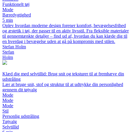
Funktionelt tøj
Mode
Bæredygtighed
5 min
Oplev hvordan moderne design forener komfort, bevægelsesfrihed
og æstetik i tøj, der passer til en aktiv livsstil. Fra fleksible materialer
til gennemtænkte detaljer – find ud af, hvordan du kan klæde dig til
en hverdag i bevægelse uden at gå på kompromis med stilen.
Stefan Holm
Stefan
Holm
Klæd dig med selvtillid: Brug snit og teksturer til at fremhæve din
udstråling
Lær at bruge snit, stof og struktur til at udtrykke din personlighed
gennem dit tøjvalg
Mode
Mode
Mode
Stil
Personlig udstråling
Tøjvalg
Selvtillid