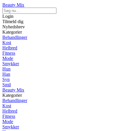
Beauty Mix
Login
Tilmeld dig
Nyhedsbrev
Kategorier
Behandlinger
Kost
Helbred
Fitness
Mode
Smykker
Hun
Han
Syn
Smil
Beauty Mix
Kategorier
Behandlinger
Kost
Helbred
Fitness
Mode
Smykker