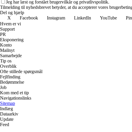
Jeg har læst og forstået brugervilkår og privatlivspolitik.
Tilmelding til nyhedsbrevet betyder, at du accepterer vores brugerbeti
Del og hjælp
X
Facebook
Instagram
LinkedIn
YouTube
Pin
Hvem er vi
Support
PR
Eksponering
Konto
Mailnyt
Samarbejde
Tip os
Overblik
Ofte stillede spørgsmål
Fejlfinding
Bedømmelse
Job
Kom med et tip
Navigationslinks
Sitemap
Indlæg
Dataarkiv
Update
Feed