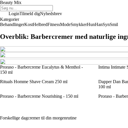
Beauty Mix
Login
Tilmeld dig
Nyhedsbrev
Kategorier
Behandlinger
Kost
Helbred
Fitness
Mode
Smykker
Hun
Han
Syn
Smil
Overblik: Barbercremer med naturlige ingr
Proraso - Barbercreme Eucalytus & Menthol -
Intima Intimate
150 ml
Rituals Homme Shave Cream 250 ml
Dapper Dan Bar
100 ml
Proraso - Barbercreme Nourishing - 150 ml
Proraso - Barber
Forskellige dagcremer til din morgenrutine