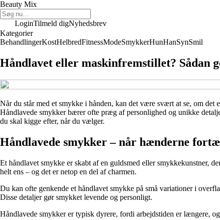
Beauty Mix
Login
Tilmeld dig
Nyhedsbrev
Kategorier
Behandlinger
Kost
Helbred
Fitness
Mode
Smykker
Hun
Han
Syn
Smil
Håndlavet eller maskinfremstillet? Sådan 
Når du står med et smykke i hånden, kan det være svært at se, om det er
Håndlavede smykker bærer ofte præg af personlighed og unikke detalje
du skal kigge efter, når du vælger.
Håndlavede smykker – når hænderne fortæl
Et håndlavet smykke er skabt af en guldsmed eller smykkekunstner, der f
helt ens – og det er netop en del af charmen.
Du kan ofte genkende et håndlavet smykke på små variationer i overfla
Disse detaljer gør smykket levende og personligt.
Håndlavede smykker er typisk dyrere, fordi arbejdstiden er længere, og 