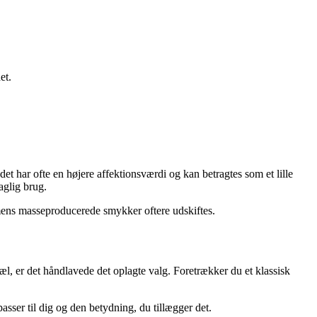
et.
 har ofte en højere affektionsværdi og kan betragtes som et lille
aglig brug.
mens masseproducerede smykker oftere udskiftes.
l, er det håndlavede det oplagte valg. Foretrækker du et klassisk
sser til dig og den betydning, du tillægger det.