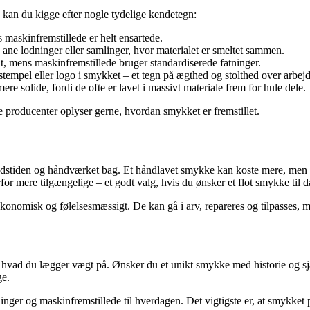
, kan du kigge efter nogle tydelige kendetegn:
maskinfremstillede er helt ensartede.
e lodninger eller samlinger, hvor materialet er smeltet sammen.
t, mens maskinfremstillede bruger standardiserede fatninger.
empel eller logo i smykket – et tegn på ægthed og stolthed over arbejd
e solide, fordi de ofte er lavet i massivt materiale frem for hule dele.
e producenter oplyser gerne, hvordan smykket er fremstillet.
dstiden og håndværket bag. Et håndlavet smykke kan koste mere, men det
or mere tilgængelige – et godt valg, hvis du ønsker et flot smykke til d
onomisk og følelsesmæssigt. De kan gå i arv, repareres og tilpasses, 
 hvad du lægger vægt på. Ønsker du et unikt smykke med historie og sjæ
ge.
er og maskinfremstillede til hverdagen. Det vigtigste er, at smykket pa